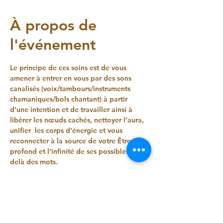
À propos de
l'événement
Le principe de ces soins est de vous 
amener à entrer en vous par des sons 
canalisés (voix/tambours/instruments 
chamaniques/bols chantant) à partir 
d’une intention et de travailler ainsi à 
libérer les nœuds cachés, nettoyer l’aura, 
unifier  les corps d’énergie et vous 
reconnecter à la source de votre Être 
profond et l’infinité de ses possibles au-
delà des mots.
Vos nombreux retours m'ont permis 
d'accepter que ces voix avaient un réel 
pouvoir de guérison et de libération et 
même que par ce contact sonore certains 