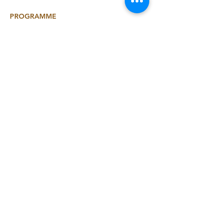
PROGRAMME
Vendredi 7 août — Arrivée & cercle 
d’ouverture
17h00 Arrivée, installation des tentes
18h00 Cercle de bienvenue — 
Présentation du week-end
19h00 Mouvement, pranayama et 
méditation de connexion
Afficher plus
Partager cet
événement